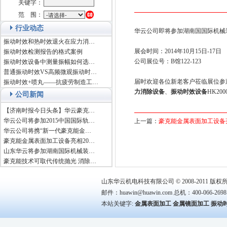
关键字：
范 围：
行业动态
华云公司即将参加湖南国国际机械
振动时效和热时效退火在应力消…
展会时间：2014年10月15日-17日
振动时效检测报告的格式案例
公司展位号：B馆122-123
振动时效设备中测量振幅如何选…
普通振动时效VS高频微观振动时…
届时欢迎各位新老客户莅临展位参
振动时效+喷丸——抗疲劳制造工…
力消除设备
、
振动时效设备
HK200
公司新闻
【济南时报今日头条】华云豪克…
华云公司将参加2015中国国际轨…
上一篇：
豪克能金属表面加工设备亮
华云公司将携“新一代豪克能金…
豪克能金属表面加工设备亮相20…
山东华云将参加湖南国际机械装…
豪克能技术可取代传统抛光 消除…
山东华云机电科技有限公司 © 2008-2011 版权
邮件：huawin@huawin.com 总机：400-066-269
本站关键字:
金属表面加工
金属镜面加工
振动