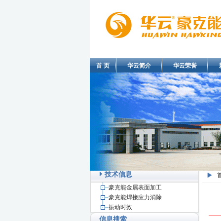
首 页
华云简介
华云荣誉
技术信息
豪克能金属表面加工
豪克能焊接应力消除
振动时效
信息搜索