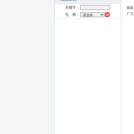
关键字：
很多
广大
范 围：