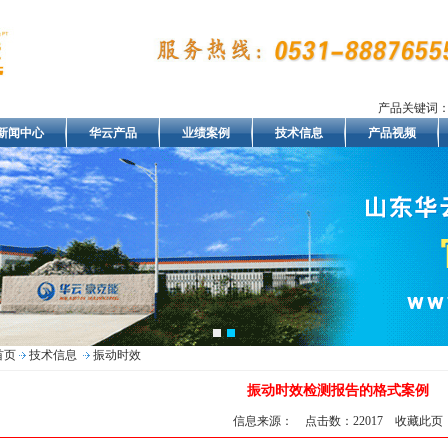
产品关键词
新闻中心
华云产品
业绩案例
技术信息
产品视频
首页
技术信息
振动时效
振动时效检测报告的格式案例
信息来源： 点击数：22017
收藏此页