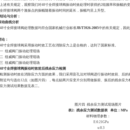
上述有关规定，观察我们对48寸全焊接球阀振动时效处理时获得的2组频率和振幅的
寸全焊接球阀两个激振点的振幅随着振动时间的延长，振幅均呈上升型。
结论与分析：
振动曲线分析
48寸全焊接球阀处理数据均符合国家机械行业标准
JB/T5926-2005
中的有关规定，因此
结论：
48寸全焊接球阀采用振动时效工艺在消除应力上是合格的，达到了国家标准。
一 纽威阀门振动处理现场
二 纽威阀门振动处理现场
三 纽威阀门振动处理现场
48寸全焊接球阀振动时效前后残余应力检测
检测振动时效在消除应力方面的效果，我们采用盲孔法对球阀进行振动时效前、后的
附近均匀选出12点（如图片四），每点贴两片应变片分别用做振前、振后的残余应力
应力测试结果数据见表二。
图片四 残余应力测试现场图片
表2: 残余应力测试数据表
单位：MPa
材料物理参数：
E:0.21GPa
u:0.3