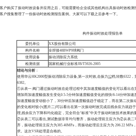
客户购买了振动时效设备并应用之后，可能需要给企业或其他机构出具振动时效检测
客户搜集整理了一份振动时效检测报告案例。大家可以下载之后参考一下。
构件振动时效处理报告单
委托单位
XX股份有限公司
构件名称
全焊接48BWP9球阀门
使用设备
振动消除应力系统
检测依据
国家机械行业标准JB/T5926-2005
结论与分析
：
使用华云HK2000型振动消除应力设备,第一次时效,击振力
12
档,转数6322
6382。
①从表一.阀门通过振动时效在处理过程中其加速度幅值的变化可以看出在第
增加而加速度幅值发生变化0.5-5分钟加速度幅值变化的很快/6-14分钟加速
加速度幅值变动较小了，30分钟后加速度幅值趋于稳定了，而在第二次振
的变化相对较小(图片二)可以看出在第一次振动时效完成后残余应力就趋于
理,残余应力下降和均化稳定，完全符合“标准”中关于振动时效技术效果的
②从表二可以看出,测试数据非常均匀整齐，振动处理前主应力为②从表二
齐，振动处理前主应力为385.40MPa，而振动处理后主应力为 206.22 MPa
求。这次VSR处理是合格的。